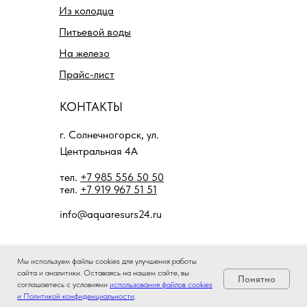
Из колодца
Питьевой воды
На железо
Прайс-лист
КОНТАКТЫ
г. Солнечногорск, ул.
Центральная 4А
тел.
+7 985 556 50 50
тел.
+7 919 967 51 51
info@aquaresurs24.ru
Мы используем файлы cookies для улучшения работы
сайта и аналитики. Оставаясь на нашем сайте, вы
Понятно
соглашаетесь с условиями
использования файлов cookies
и Политикой конфиденциальности
.
© 2026 Акваресурс