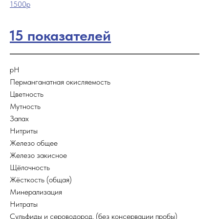
1500р
15 пок
азателе
й
рН
Перманганатная окисляемость
Цветность
Мутность
Запах
Нитриты
Железо общее
Железо закисное
Щёлочность
Жёсткость (общая)
Минерализация
Нитраты
Сульфиды и сероводород, (без консервации пробы)