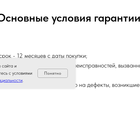
Основные условия гарантии
рок - 12 месяцев с даты покупки;
ствует при выявлении любых неисправностей, вызван
 сайта и
тесь с условиями
Понятно
шибками производства;
нциальности
.
пространяется исключительно на дефекты, возникшие
ние:
для максимальной надёжности и сохранения га
омендуем поручать монтаж и пусконаладочные работ
м инженерам. Это позволит: