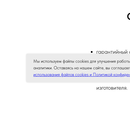
гарантийный с
гарантия дей
Мы используем файлы cookies для улучшения работы
аналитики. Оставаясь на нашем сайте, вы соглашае
браком или о
использования файлов cookies и Политикой конфиде
покрытие рас
изготовителя.
Важное примеча
обязательств рек
сертифицированны