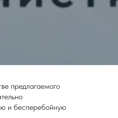
ве предлагаемого
ательно
ую и бесперебойную