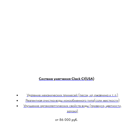
Система умягчения Clack CI(USA)
Удаление механических примесей (песок, ил, ржавчина и т. п.)
Реагентная очистка воды ионообменного типа(соли жесткости)
Улучшение органолептических свойств воды (привкуса, цветности,
запаха)
от 86 000
руб.