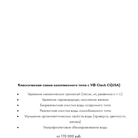
Классическая схема комплексного типа с УФ Clack CI(USA)
Удаление механических примесей (песок, ил, ржавчина и т. п.)
Удаление сероводорода, окисление железа
Безреагентная очистка воды осадочного типа
Реагентная очистка воды ионообменного типа
Улучшение органолептических свойств воды (привкуса, цветности,
запаха)
Ультрафиолетовое обеззараживание воды
от 170 000
руб.