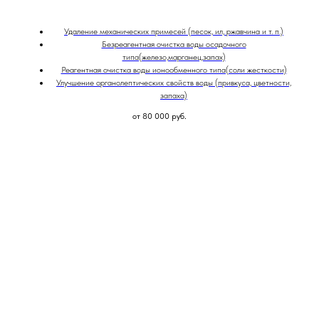
Удаление механических примесей (песок, ил, ржавчина и т. п.)
Безреагентная очистка воды осадочного
типа(железо,марганец,запах)
Реагентная очистка воды ионообменного типа(соли жесткости)
Улучшение органолептических свойств воды (привкуса, цветности,
запаха)
от 80 000
руб.