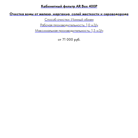
Кабинетный фильтр AR Box 400P
Очистка воды от железа, марганца, солей жесткости и сероводорода
Способ очистки: Ионный обмен
Рабочая производительность: 1,0 м3/ч
Максимальная производительность: 1,5 м3/ч
от 71 000
руб.