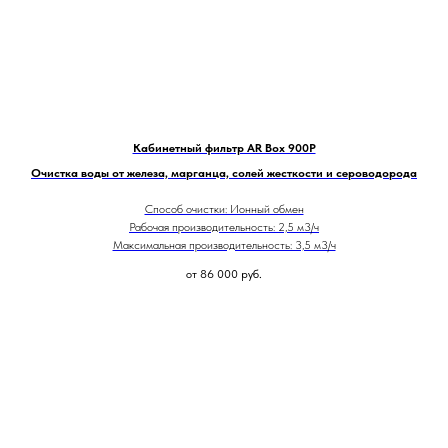
Кабинетный фильтр AR Box 900P
Очистка воды от железа, марганца, солей жесткости и сероводорода
Способ очистки: Ионный обмен
Рабочая производительность: 2,5 м3/ч
Максимальная производительность: 3,5 м3/ч
от 86 000
руб.