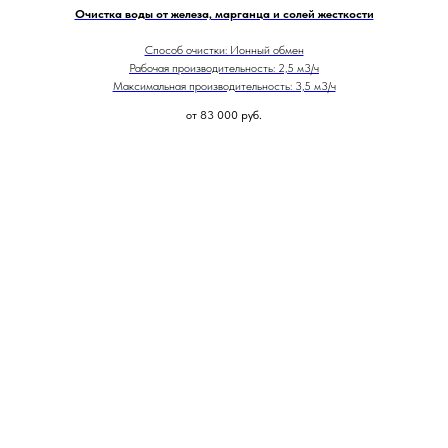
Очистка воды от железа, марганца и солей жесткости
Способ очистки: Ионный обмен
Рабочая производительность: 2,5 м3/ч
Максимальная производительность: 3,5 м3/ч
от 83 000
руб.