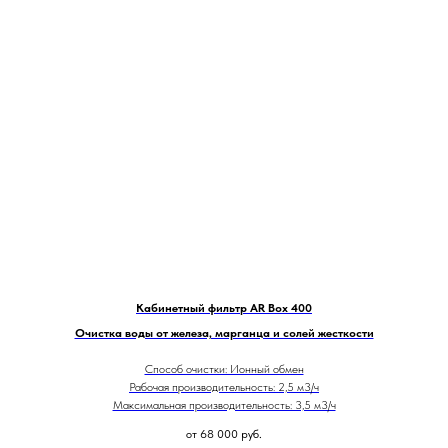
Кабинетный фильтр AR Box 400
Очистка воды от железа, марганца и солей жесткости
Способ очистки: Ионный обмен
Рабочая производительность: 2,5 м3/ч
Максимальная производительность: 3,5 м3/ч
от 68 000
руб.