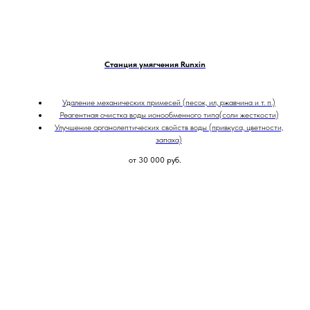
Станция умягчения Runxin
Удаление механических примесей (песок, ил, ржавчина и т. п.)
Реагентная очистка воды ионообменного типа(соли жесткости)
Улучшение органолептических свойств воды (привкуса, цветности,
запаха)
от 30 000
руб.