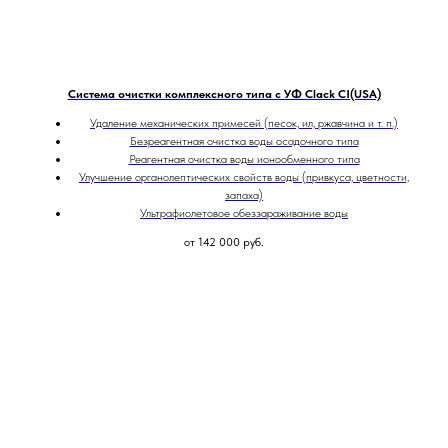
Система очистки комплексного типа с УФ Clack CI(USA)
Удаление механических примесей (песок, ил, ржавчина и т. п.)
Безреагентная очистка воды осадочного типа
Реагентная очистка воды ионообменного типа
Улучшение органолептических свойств воды (привкуса, цветности,
запаха)
Ультрафиолетовое обеззараживание воды
от 142 000
руб.