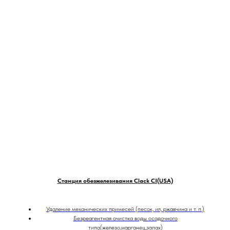
Станция обезжелезивания Clack CI(USA)
Удаление механических примесей (песок, ил, ржавчина и т. п.)
Безреагентная очистка воды осадочного
типа(железо,марганец,запах)