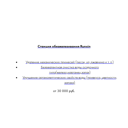
Станция обезжелезивания Runxin
Удаление механических примесей (песок, ил, ржавчина и т. п.)
Безреагентная очистка воды осадочного
типа(железо,марганец,запах)
Улучшение органолептических свойств воды (привкуса, цветности,
запаха)
от 30 000
руб.