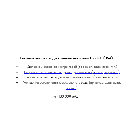
Системы очистки воды комплексного типа Clack CI(USA)
Удаление механических примесей (песок, ил, ржавчина и т. п.)
Безреагентная очистка воды осадочного типа(железо, марганец)
Реагентная очистка воды ионообменного типа(соли жесткости)
Улучшение органолептических свойств воды (привкуса, цветности,
запаха)
от 130 000
руб.