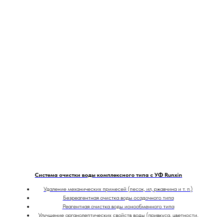
Система очистки воды комплексного типа с УФ Runxin
Удаление механических примесей (песок, ил, ржавчина и т. п.)
Безреагентная очистка воды осадочного типа
Реагентная очистка воды ионообменного типа
Улучшение органолептических свойств воды (привкуса, цветности,