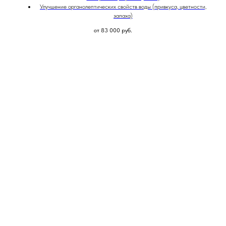
Улучшение органолептических свойств воды (привкуса, цветности,
запаха)
от 83 000
руб.