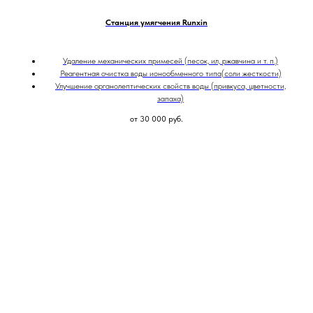
Станция умягчения Runxin
Удаление механических примесей (песок, ил, ржавчина и т. п.)
Реагентная очистка воды ионообменного типа(соли жесткости)
Улучшение органолептических свойств воды (привкуса, цветности,
запаха)
от 30 000
руб.