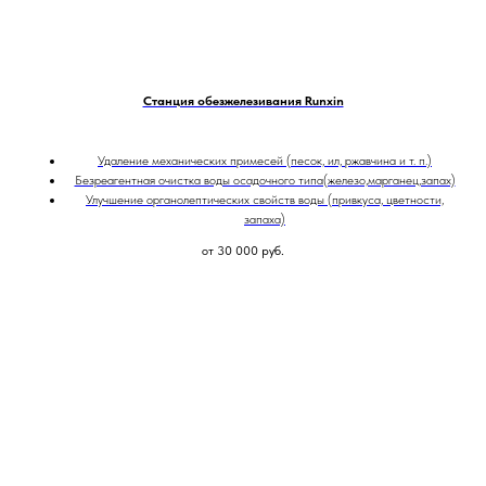
Станция обезжелезивания Runxin
Удаление механических примесей (песок, ил, ржавчина и т. п.)
Безреагентная очистка воды осадочного типа(железо,марганец,запах)
Улучшение органолептических свойств воды (привкуса, цветности,
запаха)
от 30 000
руб.