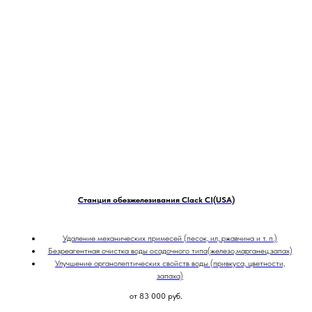
Станция обезжелезивания Clack CI(USA)
Удаление механических примесей (песок, ил, ржавчина и т. п.)
Безреагентная очистка воды осадочного типа(железо,марганец,запах)
Улучшение органолептических свойств воды (привкуса, цветности,
запаха)
от 83 000
руб.