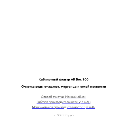
Кабинетный фильтр AR Box 900
Очистка воды от железа, марганца и солей жесткости
Способ очистки: Ионный обмен
Рабочая производительность: 2,5 м3/ч
Максимальная производительность: 3,5 м3/ч
от 83 000
руб.