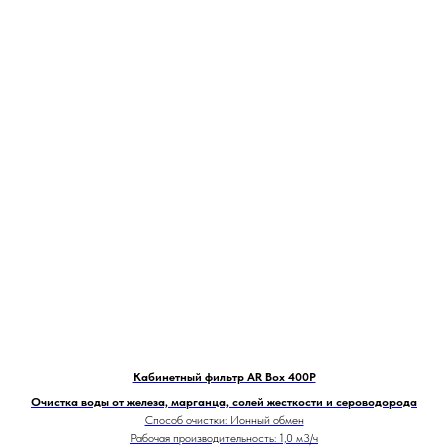
Кабинетный фильтр AR Box 400P
Очистка воды от железа, марганца, солей жесткости и сероводорода
Способ очистки: Ионный обмен
Рабочая производительность: 1,0 м3/ч