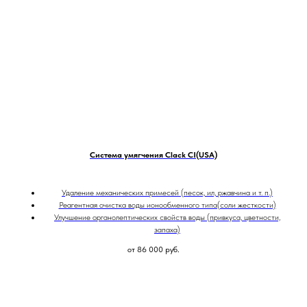
Система умягчения Clack CI(USA)
Удаление механических примесей (песок, ил, ржавчина и т. п.)
Реагентная очистка воды ионообменного типа(соли жесткости)
Улучшение органолептических свойств воды (привкуса, цветности,
запаха)
от 86 000
руб.