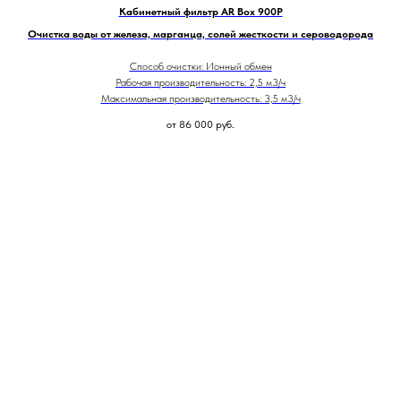
Кабинетный фильтр AR Box 900P
Очистка воды от железа, марганца, солей жесткости и сероводорода
Способ очистки: Ионный обмен
Рабочая производительность: 2,5 м3/ч
Максимальная производительность: 3,5 м3/ч
от 86 000
руб.