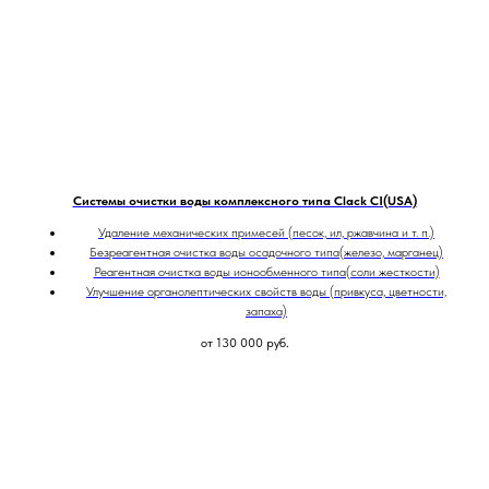
Системы очистки воды комплексного типа Clack CI(USA)
Удаление механических примесей (песок, ил, ржавчина и т. п.)
Безреагентная очистка воды осадочного типа(железо, марганец)
Реагентная очистка воды ионообменного типа(соли жесткости)
Улучшение органолептических свойств воды (привкуса, цветности,
запаха)
от 130 000
руб.