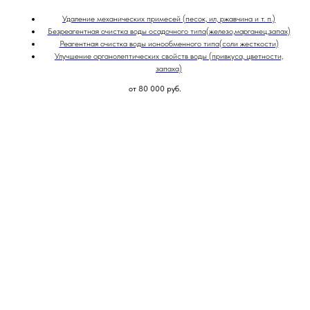
Удаление механических примесей (песок, ил, ржавчина и т. п.)
Безреагентная очистка воды осадочного типа(железо,марганец,запах)
Реагентная очистка воды ионообменного типа(соли жесткости)
Улучшение органолептических свойств воды (привкуса, цветности,
запаха)
от 80 000
руб.