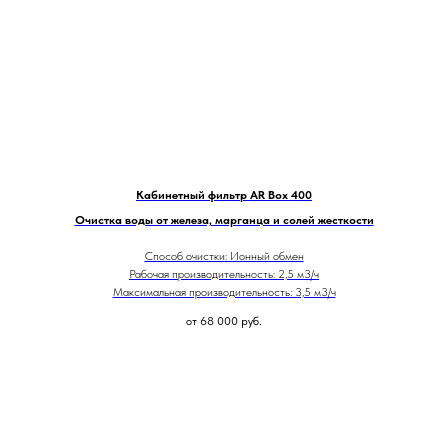
Кабинетный фильтр AR Box 400
Очистка воды от железа, марганца и солей жесткости
Способ очистки: Ионный обмен
Рабочая производительность: 2,5 м3/ч
Максимальная производительность: 3,5 м3/ч
от 68 000
руб.