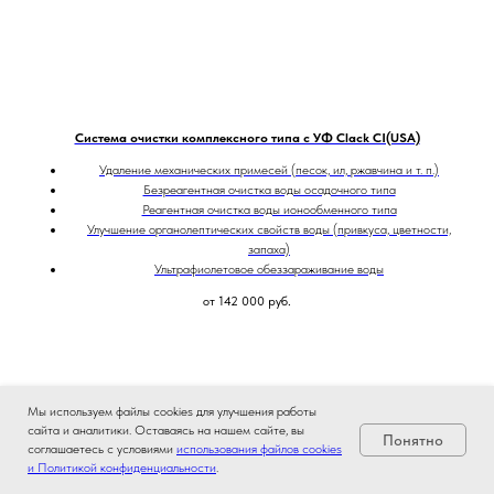
Система очистки комплексного типа с УФ Clack CI(USA)
Удаление механических примесей (песок, ил, ржавчина и т. п.)
Безреагентная очистка воды осадочного типа
Реагентная очистка воды ионообменного типа
Улучшение органолептических свойств воды (привкуса, цветности,
запаха)
Ультрафиолетовое обеззараживание воды
от 142 000
руб.
Мы используем файлы cookies для улучшения работы
сайта и аналитики. Оставаясь на нашем сайте, вы
Понятно
соглашаетесь с условиями
использования файлов cookies
и Политикой конфиденциальности
.