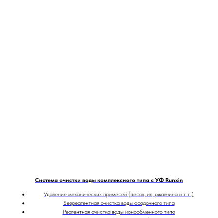
Система очистки воды комплексного типа с УФ Runxin
Удаление механических примесей (песок, ил, ржавчина и т. п.)
Безреагентная очистка воды осадочного типа
Реагентная очистка воды ионообменного типа