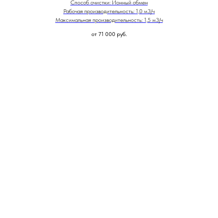
Способ очистки: Ионный обмен
Рабочая производительность: 1,0 м3/ч
Максимальная производительность: 1,5 м3/ч
от 71 000
руб.