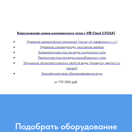
Классическая схема комплексного типа с УФ Clack CI(USA)
Удаление механических примесей (песок, ил, ржавчина и т. п.)
Удаление сероводорода, окисление железа
Безреагентная очистка воды осадочного типа
Реагентная очистка воды ионообменного типа
Улучшение органолептических свойств воды (привкуса, цветности,
запаха)
Ультрафиолетовое обеззараживание воды
от 170 000
руб.
Подобрать оборудование