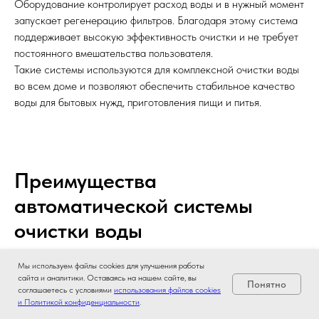
Оборудование контролирует расход воды и в нужный момент
запускает регенерацию фильтров. Благодаря этому система
поддерживает высокую эффективность очистки и не требует
постоянного вмешательства пользователя.
Такие системы используются для комплексной очистки воды
во всем доме и позволяют обеспечить стабильное качество
воды для бытовых нужд, приготовления пищи и питья.
Преимущества
автоматической системы
очистки воды
Мы используем файлы cookies для улучшения работы
Автоматические системы водоочистки значительно удобнее
сайта и аналитики. Оставаясь на нашем сайте, вы
Понятно
соглашаетесь с условиями
использования файлов cookies
и эффективнее обычных фильтров. Они обеспечивают
и Политикой конфиденциальности
.
комплексную очистку воды и работают полностью