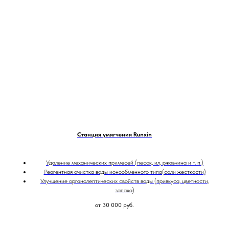
Станция умягчения Runxin
Удаление механических примесей (песок, ил, ржавчина и т. п.)
Реагентная очистка воды ионообменного типа(соли жесткости)
Улучшение органолептических свойств воды (привкуса, цветности,
запаха)
от 30 000
руб.