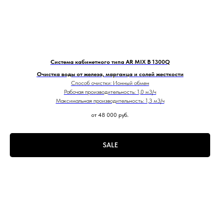
Система кабинетного типа AR MIX B 1300Q
Очистка воды от железа, марганца и солей жесткости
Способ очистки: Ионный обмен
Рабочая производительность: 1,0 м3/ч
Максимальная производительность: 1,3 м3/ч
от 48 000
руб.
SALE