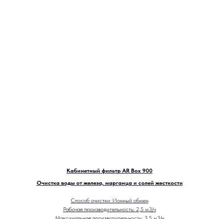
Кабинетный фильтр AR Box 900
Очистка воды от железа, марганца и солей жесткости
Способ очистки: Ионный обмен
Рабочая производительность: 2,5 м3/ч
Максимальная производительность: 3,5 м3/ч