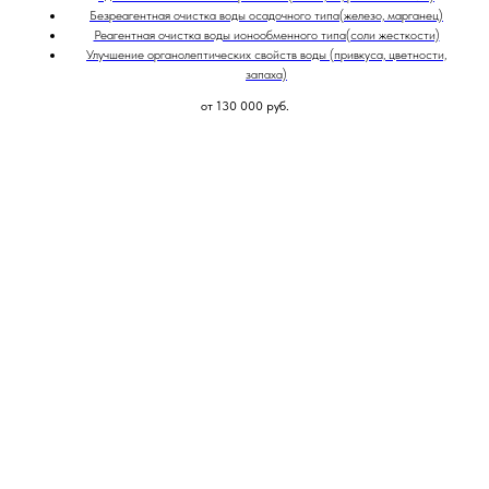
Безреагентная очистка воды осадочного типа(железо, марганец)
Реагентная очистка воды ионообменного типа(соли жесткости)
Улучшение органолептических свойств воды (привкуса, цветности,
запаха)
от 130 000
руб.