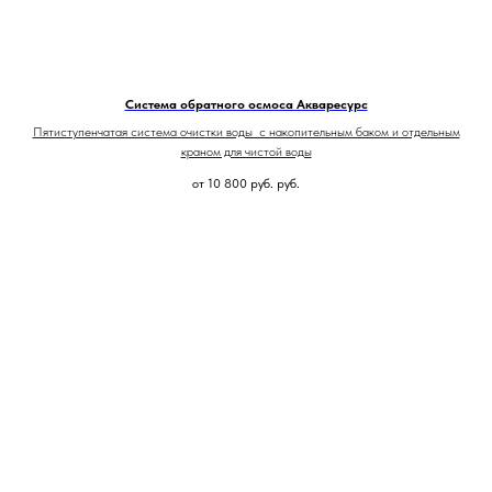
Система обратного осмоса Акваресурс
Пятиступенчатая система очистки воды с накопительным баком и отдельным
краном для чистой воды
от 10 800 руб.
руб.