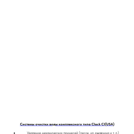
Системы очистки воды комплексного типа Clack CI(USA)
Удаление механических примесей (песок, ил, ржавчина и т. п.)