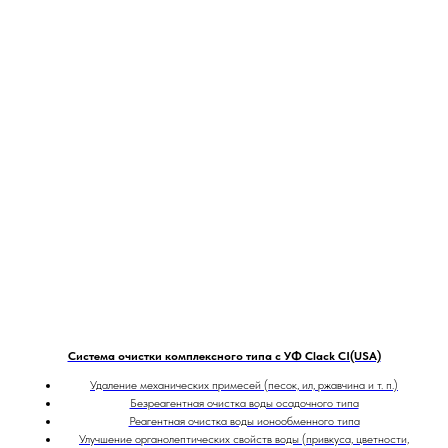
Система очистки комплексного типа с УФ Clack CI(USA)
Удаление механических примесей (песок, ил, ржавчина и т. п.)
Безреагентная очистка воды осадочного типа
Реагентная очистка воды ионообменного типа
Улучшение органолептических свойств воды (привкуса, цветности,