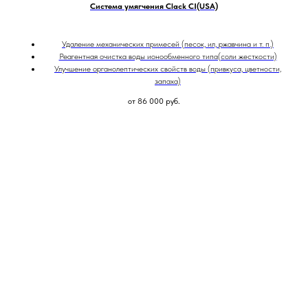
Система умягчения Clack CI(USA)
Удаление механических примесей (песок, ил, ржавчина и т. п.)
Реагентная очистка воды ионообменного типа(соли жесткости)
Улучшение органолептических свойств воды (привкуса, цветности,
запаха)
от 86 000
руб.