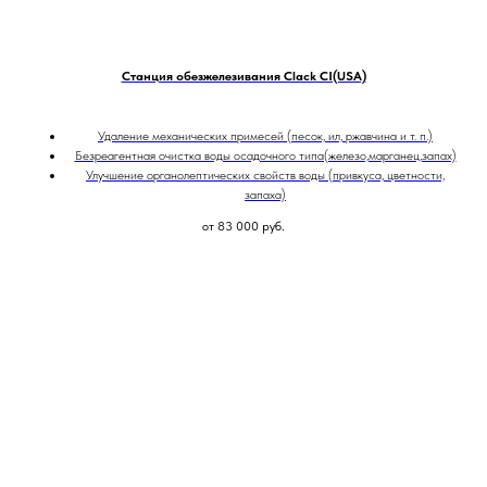
Станция обезжелезивания Clack CI(USA)
Удаление механических примесей (песок, ил, ржавчина и т. п.)
Безреагентная очистка воды осадочного типа(железо,марганец,запах)
Улучшение органолептических свойств воды (привкуса, цветности,
запаха)
от 83 000
руб.