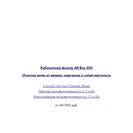
Кабинетный фильтр AR Box 400
Очистка воды от железа, марганца и солей жесткости
Способ очистки: Ионный обмен
Рабочая производительность: 2,5 м3/ч
Максимальная производительность: 3,5 м3/ч
от 68 000
руб.