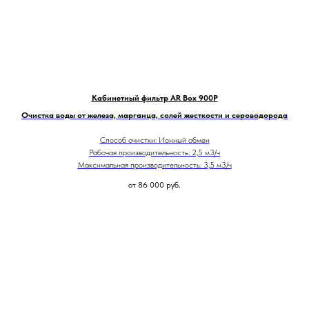
Кабинетный фильтр AR Box 900P
Очистка воды от железа, марганца, солей жесткости и сероводорода
Способ очистки: Ионный обмен
Рабочая производительность: 2,5 м3/ч
Максимальная производительность: 3,5 м3/ч
от 86 000
руб.