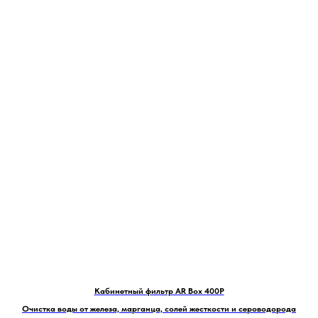
Кабинетный фильтр AR Box 400P
Очистка воды от железа, марганца, солей жесткости и сероводорода