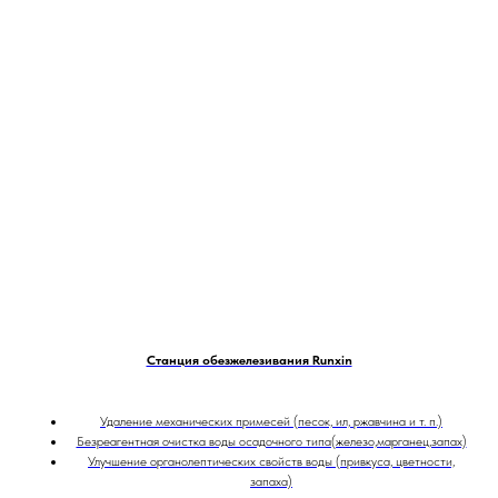
Станция обезжелезивания Runxin
Удаление механических примесей (песок, ил, ржавчина и т. п.)
Безреагентная очистка воды осадочного типа(железо,марганец,запах)
Улучшение органолептических свойств воды (привкуса, цветности,
запаха)