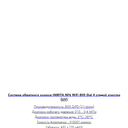
Система обратного осмоса IMRITA NF6 WiFi 800 Gal 4 стадий очистки
(UV)
Производительность: 800 GPD (2,1 л/мин)
Диапазон рабочего давления: 0,15 - 0,4 МПа
Диапазон температуры воды: 5°С-38°С.
Тонкость фильтрации - 0,0001 микрон.
Габариты: 491 х 170 х469