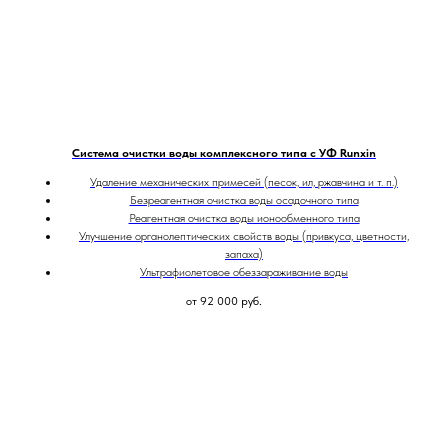
Система очистки воды комплексного типа с УФ Runxin
Удаление механических примесей (песок, ил, ржавчина и т. п.)
Безреагентная очистка воды осадочного типа
Реагентная очистка воды ионообменного типа
Улучшение органолептических свойств воды (привкуса, цветности,
запаха)
Ультрафиолетовое обеззараживание воды
от 92 000
руб.