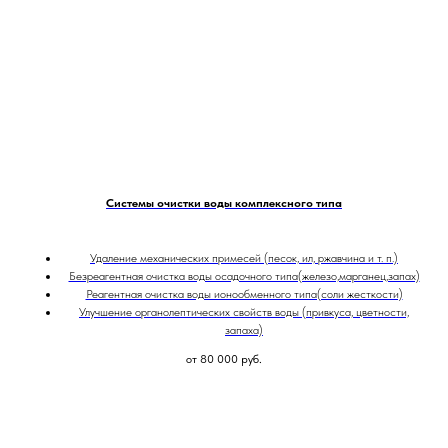
Системы очистки воды комплексного типа
Удаление механических примесей (песок, ил, ржавчина и т. п.)
Безреагентная очистка воды осадочного типа(железо,марганец,запах)
Реагентная очистка воды ионообменного типа(соли жесткости)
Улучшение органолептических свойств воды (привкуса, цветности,
запаха)
от 80 000
руб.