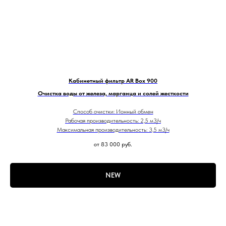
Кабинетный фильтр AR Box 900
Очистка воды от железа, марганца и солей жесткости
Способ очистки: Ионный обмен
Рабочая производительность: 2,5 м3/ч
Максимальная производительность: 3,5 м3/ч
от 83 000
руб.
NEW