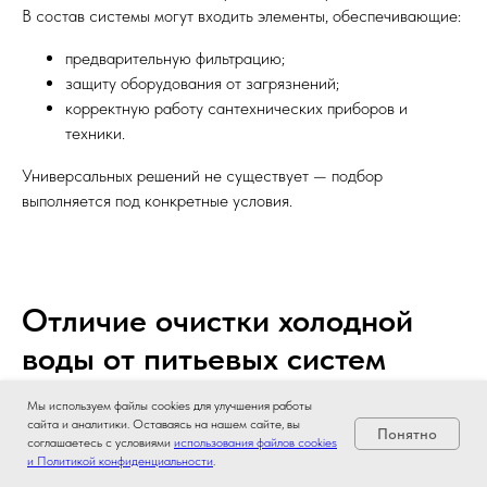
В состав системы могут входить элементы, обеспечивающие:
предварительную фильтрацию;
защиту оборудования от загрязнений;
корректную работу сантехнических приборов и
техники.
Универсальных решений не существует — подбор
выполняется под конкретные условия.
Отличие очистки холодной
воды от питьевых систем
Мы используем файлы cookies для улучшения работы
сайта и аналитики. Оставаясь на нашем сайте, вы
Очистка холодной воды ориентирована на технические и
Понятно
соглашаетесь с условиями
использования файлов cookies
бытовые задачи. В отличие от питьевых систем, здесь
и Политикой конфиденциальности
.
основной акцент делается на защиту труб, сантехники и