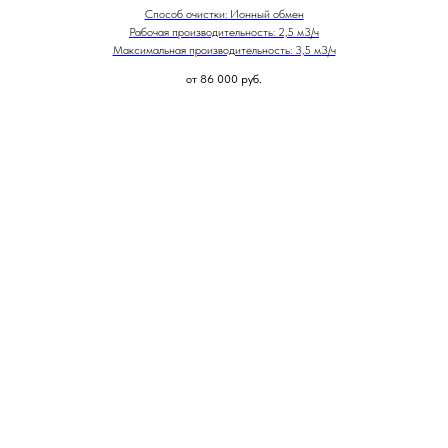
Способ очистки: Ионный обмен
Рабочая производительность: 2,5 м3/ч
Максимальная производительность: 3,5 м3/ч
от 86 000
руб.