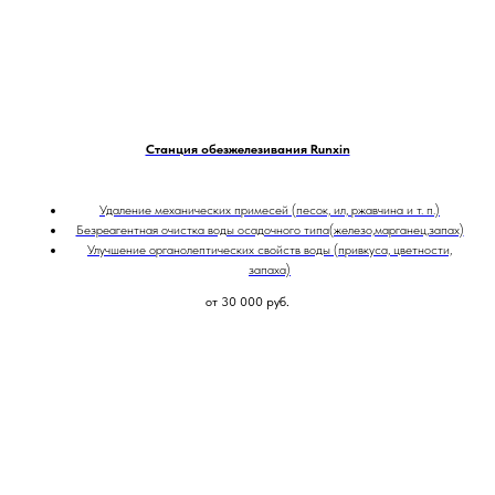
Станция обезжелезивания Runxin
Удаление механических примесей (песок, ил, ржавчина и т. п.)
Безреагентная очистка воды осадочного типа(железо,марганец,запах)
Улучшение органолептических свойств воды (привкуса, цветности,
запаха)
от 30 000
руб.