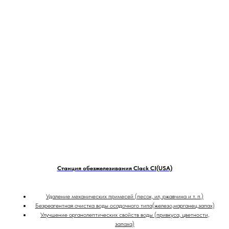
Станция обезжелезивания Clack CI(USA)
Удаление механических примесей (песок, ил, ржавчина и т. п.)
Безреагентная очистка воды осадочного типа(железо,марганец,запах)
Улучшение органолептических свойств воды (привкуса, цветности,
запаха)