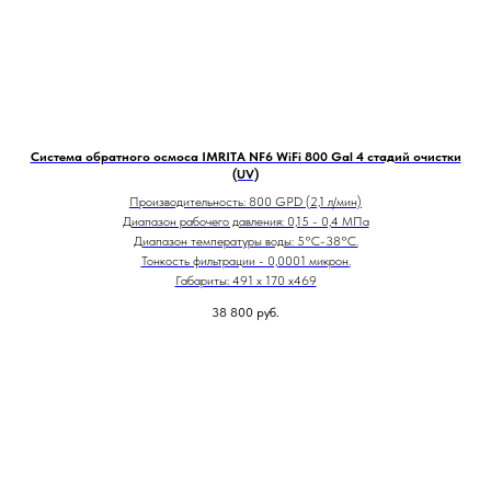
Система обратного осмоса IMRITA NF6 WiFi 800 Gal 4 стадий очистки
(UV)
Производительность: 800 GPD (2,1 л/мин)
Диапазон рабочего давления: 0,15 - 0,4 МПа
Диапазон температуры воды: 5°С-38°С.
Тонкость фильтрации - 0,0001 микрон.
Габариты: 491 х 170 х469
38 800
руб.