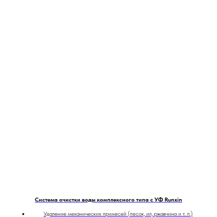
Система очистки воды комплексного типа с УФ Runxin
Удаление механических примесей (песок, ил, ржавчина и т. п.)