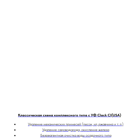
Классическая схема комплексного типа с УФ Clack CI(USA)
Удаление механических примесей (песок, ил, ржавчина и т. п.)
Удаление сероводорода, окисление железа
Безреагентная очистка воды осадочного типа