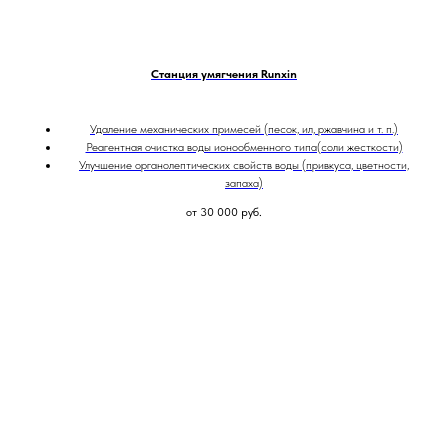
Станция умягчения Runxin
Удаление механических примесей (песок, ил, ржавчина и т. п.)
Реагентная очистка воды ионообменного типа(соли жесткости)
Улучшение органолептических свойств воды (привкуса, цветности,
запаха)
от 30 000
руб.