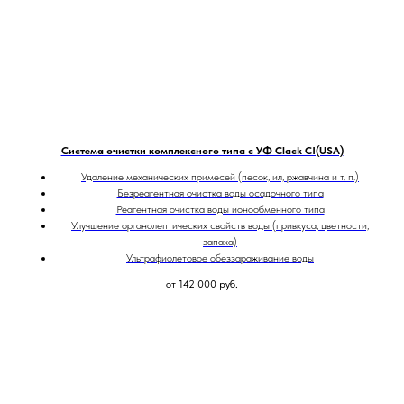
Система очистки комплексного типа с УФ Clack CI(USA)
Удаление механических примесей (песок, ил, ржавчина и т. п.)
Безреагентная очистка воды осадочного типа
Реагентная очистка воды ионообменного типа
Улучшение органолептических свойств воды (привкуса, цветности,
запаха)
Ультрафиолетовое обеззараживание воды
от 142 000
руб.