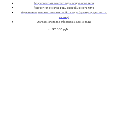
Безреагентная очистка воды осадочного типа
Реагентная очистка воды ионообменного типа
Улучшение органолептических свойств воды (привкуса, цветности,
запаха)
Ультрафиолетовое обеззараживание воды
от 92 000
руб.