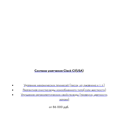
Система умягчения Clack CI(USA)
Удаление механических примесей (песок, ил, ржавчина и т. п.)
Реагентная очистка воды ионообменного типа(соли жесткости)
Улучшение органолептических свойств воды (привкуса, цветности,
запаха)
от 86 000
руб.