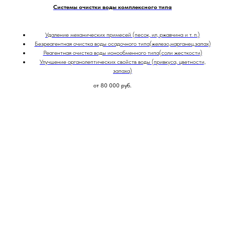
Системы очистки воды комплексного типа
Удаление механических примесей (песок, ил, ржавчина и т. п.)
Безреагентная очистка воды осадочного типа(железо,марганец,запах)
Реагентная очистка воды ионообменного типа(соли жесткости)
Улучшение органолептических свойств воды (привкуса, цветности,
запаха)
от 80 000
руб.