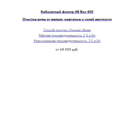
Кабинетный фильтр AR Box 400
Очистка воды от железа, марганца и солей жесткости
Способ очистки: Ионный обмен
Рабочая производительность: 2,5 м3/ч
Максимальная производительность: 3,5 м3/ч
от 68 000
руб.