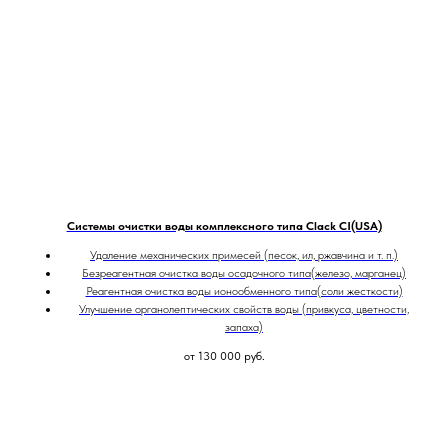
Системы очистки воды комплексного типа Clack CI(USA)
Удаление механических примесей (песок, ил, ржавчина и т. п.)
Безреагентная очистка воды осадочного типа(железо, марганец)
Реагентная очистка воды ионообменного типа(соли жесткости)
Улучшение органолептических свойств воды (привкуса, цветности,
запаха)
от 130 000
руб.