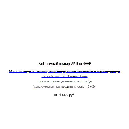
Кабинетный фильтр AR Box 400P
Очистка воды от железа, марганца, солей жесткости и сероводорода
Способ очистки: Ионный обмен
Рабочая производительность: 1,0 м3/ч
Максимальная производительность: 1,5 м3/ч
от 71 000
руб.