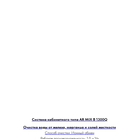
Система кабинетного типа AR MIX B 1300Q
Очистка воды от железа, марганца и солей жесткости
Способ очистки: Ионный обмен
Рабочая производительность: 1,0 м3/ч