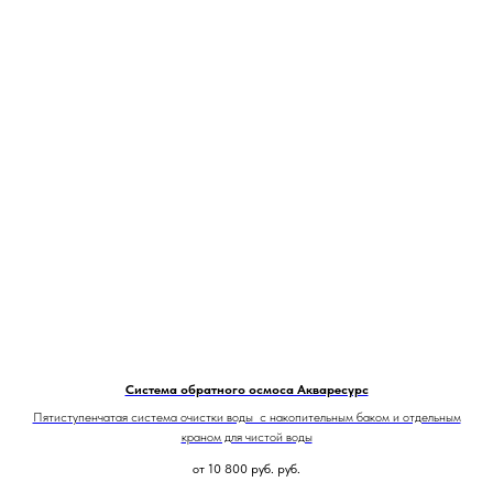
Система обратного осмоса Акваресурс
Пятиступенчатая система очистки воды с накопительным баком и отдельным
краном для чистой воды
от 10 800 руб.
руб.