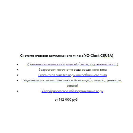
Система очистки комплексного типа с УФ Clack CI(USA)
Удаление механических примесей (песок, ил, ржавчина и т. п.)
Безреагентная очистка воды осадочного типа
Реагентная очистка воды ионообменного типа
Улучшение органолептических свойств воды (привкуса, цветности,
запаха)
Ультрафиолетовое обеззараживание воды
от 142 000
руб.