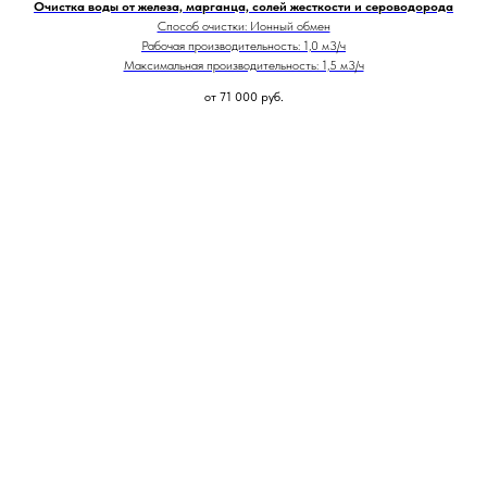
Очистка воды от железа, марганца, солей жесткости и сероводорода
Способ очистки: Ионный обмен
Рабочая производительность: 1,0 м3/ч
Максимальная производительность: 1,5 м3/ч
от 71 000
руб.