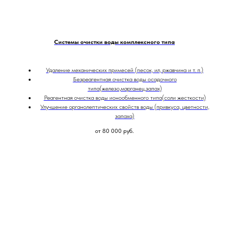
Системы очистки воды комплексного типа
Удаление механических примесей (песок, ил, ржавчина и т. п.)
Безреагентная очистка воды осадочного
типа(железо,марганец,запах)
Реагентная очистка воды ионообменного типа(соли жесткости)
Улучшение органолептических свойств воды (привкуса, цветности,
запаха)
от 80 000
руб.