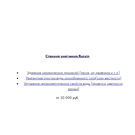
Станция умягчения Runxin
Удаление механических примесей (песок, ил, ржавчина и т. п.)
Реагентная очистка воды ионообменного типа(соли жесткости)
Улучшение органолептических свойств воды (привкуса, цветности,
запаха)
от 30 000
руб.