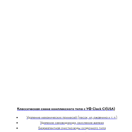
Классическая схема комплексного типа с УФ Clack CI(USA)
Удаление механических примесей (песок, ил, ржавчина и т. п.)
Удаление сероводорода, окисление железа
Безреагентная очистка воды осадочного типа