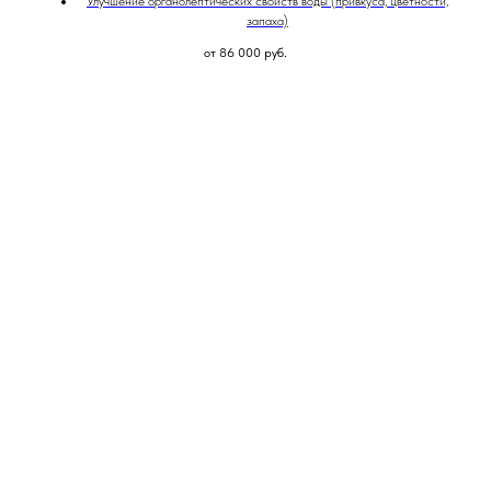
Улучшение органолептических свойств воды (привкуса, цветности,
запаха)
от 86 000
руб.