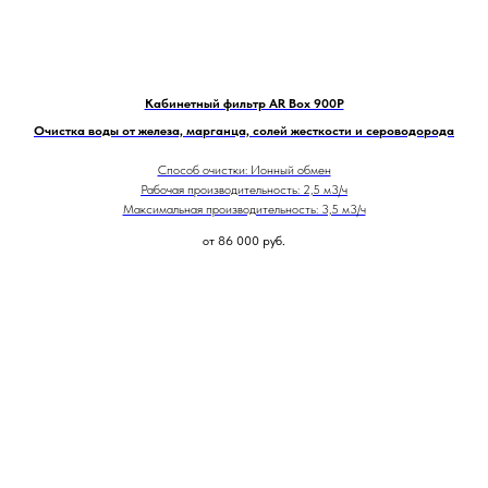
Кабинетный фильтр AR Box 900P
Очистка воды от железа, марганца, солей жесткости и сероводорода
Способ очистки: Ионный обмен
Рабочая производительность: 2,5 м3/ч
Максимальная производительность: 3,5 м3/ч
от 86 000
руб.