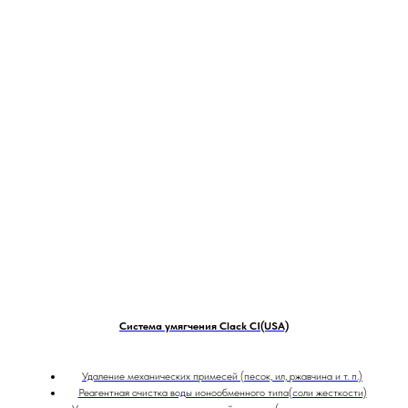
Система умягчения Clack CI(USA)
Удаление механических примесей (песок, ил, ржавчина и т. п.)
Реагентная очистка воды ионообменного типа(соли жесткости)