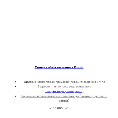
Станция обезжелезивания Runxin
Удаление механических примесей (песок, ил, ржавчина и т. п.)
Безреагентная очистка воды осадочного
типа(железо,марганец,запах)
Улучшение органолептических свойств воды (привкуса, цветности,
запаха)
от 30 000
руб.