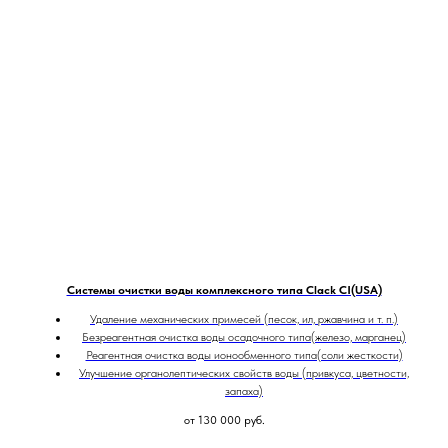
Системы очистки воды комплексного типа Clack CI(USA)
Удаление механических примесей (песок, ил, ржавчина и т. п.)
Безреагентная очистка воды осадочного типа(железо, марганец)
Реагентная очистка воды ионообменного типа(соли жесткости)
Улучшение органолептических свойств воды (привкуса, цветности,
запаха)
от 130 000
руб.