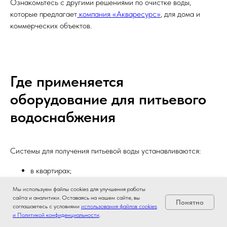
Ознакомьтесь с другими решениями по очистке воды,
которые предлагает
компания «Акваресурс»
, для дома и
коммерческих объектов.
Где применяется
оборудование для питьевого
водоснабжения
Системы для получения питьевой воды устанавливаются:
в квартирах;
в частных домах;
Мы используем файлы cookies для улучшения работы
в коттеджах;
сайта и аналитики. Оставаясь на нашем сайте, вы
Понятно
на объектах с централизованным и автономным
соглашаетесь с условиями
использования файлов cookies
и Политикой конфиденциальности
.
водоснабжением.