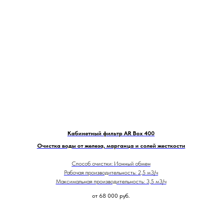
Кабинетный фильтр AR Box 400
Очистка воды от железа, марганца и солей жесткости
Способ очистки: Ионный обмен
Рабочая производительность: 2,5 м3/ч
Максимальная производительность: 3,5 м3/ч
от 68 000
руб.