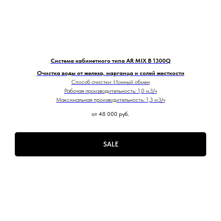
Система кабинетного типа AR MIX B 1300Q
Очистка воды от железа, марганца и солей жесткости
Способ очистки: Ионный обмен
Рабочая производительность: 1,0 м3/ч
Максимальная производительность: 1,3 м3/ч
от 48 000
руб.
SALE