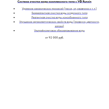
Система очистки воды комплексного типа с УФ Runxin
Удаление механических примесей (песок, ил, ржавчина и т. п.)
Безреагентная очистка воды осадочного типа
Реагентная очистка воды ионообменного типа
Улучшение органолептических свойств воды (привкуса, цветности,
запаха)
Ультрафиолетовое обеззараживание воды
от 92 000
руб.