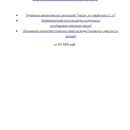
Удаление механических примесей (песок, ил, ржавчина и т. п.)
Безреагентная очистка воды осадочного
типа(железо,марганец,запах)
Улучшение органолептических свойств воды (привкуса, цветности,
запаха)
от 83 000
руб.