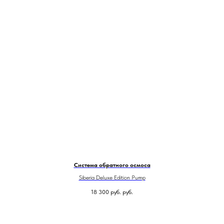
Система обратного осмоса
Siberia Deluxe Edition Pump
18 300 руб.
руб.