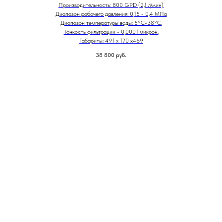
Производительность: 800 GPD (2,1 л/мин)
Диапазон рабочего давления: 0,15 - 0,4 МПа
Диапазон температуры воды: 5°С-38°С.
Тонкость фильтрации - 0,0001 микрон.
Габариты: 491 х 170 х469
38 800
руб.