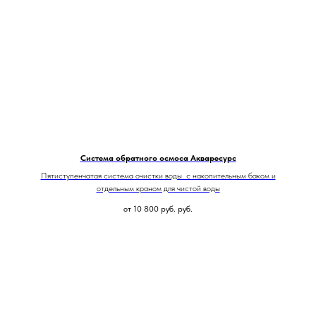
Система обратного осмоса Акваресурс
Пятиступенчатая система очистки воды с накопительным баком и
отдельным краном для чистой воды
от 10 800 руб.
руб.