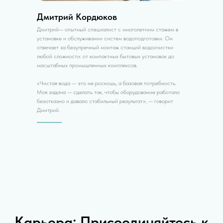
Дмитрий Кордюков
Дмитрий— опытный специалист с многолетним стажем в
установке и обслуживании систем водоподготовки. Он
отвечает за безупречный монтаж станций водоочистки
любой сложности: от компактных бытовых установок до
масштабных промышленных комплексов.
«Чистая вода — это не роскошь, а базовая потребность.
Моя задача — сделать так, чтобы оборудование работало
безотказно и давало стабильный результат», — говорит
Дмитрий.
Карьера: Присоединяйтесь к